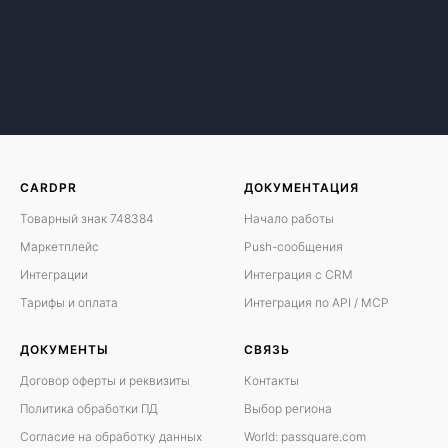
CARDPR
ДОКУМЕНТАЦИЯ
Товарный знак 748384
Начало работы
Маркетплейс
Push-сообщения
Интеграции
Интеграция с CRM
Тарифы и оплата
Интеграция по API / MCP
ДОКУМЕНТЫ
СВЯЗЬ
Договор оферты
и
реквизиты
Контакты
Политика обработки ПД
Выбор региона
Согласие на обработку данных
World: passquare.com