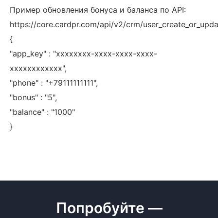
Пример обновления бонуса и баланса по API:
https://core.cardpr.com/api/v2/crm/user_create_or_upd
{
"app_key" : "xxxxxxxx-xxxx-xxxx-xxxx-
xxxxxxxxxxxx",
"phone" : "+79111111111",
"bonus" : "5",
"balance" : "1000"
}
Попробуйте —