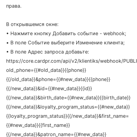
права.
В открывшемся окне:
• Нажмите кнопку Добавить событие - webhook;
• В поле Событие выберите Изменение клиента;
• В поле Адрес запроса добавьте:
https://core.cardpr.com/api/v2/klientiks/webhook/PUB
old_phone={{#old_data}}{{phone}}
{{/old_data}}&phone={{#new_data}}{{phone}}
{{/new_data}}&id={{#new_data}}{{id}}
{{/new_data}}&birth_date={{#new_data}}{{birth_date}}
{{/new_data}}&loyalty_program_status={{#new_data}}
{{loyalty_program_status}}{{/new_data}}&first_name=
{{#new_data}}{{first_name}}
{{/new_data}}&patron_name={{#new_data}}