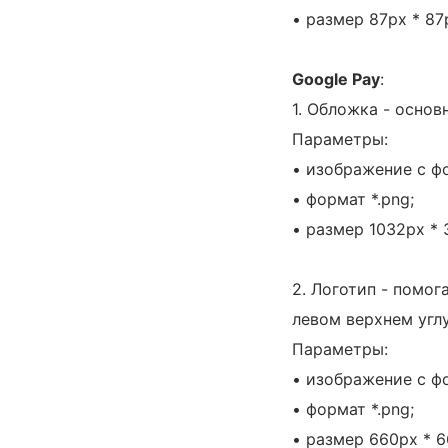
• размер 87px * 87
Google Pay
:
1. Обложка - осно
Параметры:
• изображение с фо
• формат *.png;
• размер 1032px * 
2. Логотип - помог
левом верхнем углу
Параметры:
• изображение с фо
• формат *.png;
• размер 660px * 6