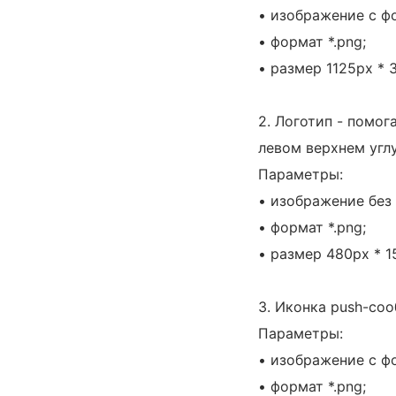
• изображение с фо
• формат *.png;
• размер 1125px * 
2. Логотип - помог
левом верхнем углу
Параметры:
• изображение без 
• формат *.png;
• размер 480px * 1
3. Иконка push-со
Параметры:
• изображение с фо
• формат *.png;