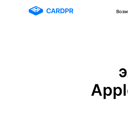
Возм
э
Appl