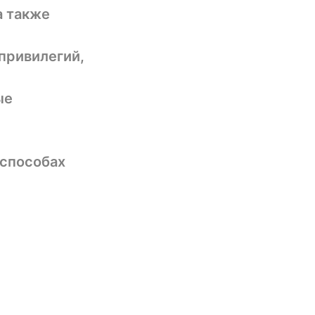
а также
 привилегий,
ые
 способах