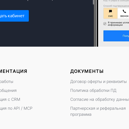
ать кабинет
МЕНТАЦИЯ
ДОКУМЕНТЫ
работы
Договор оферты
и
реквизиты
ообщения
Политика обработки ПД
ция с CRM
Согласие на обработку данны
ция по API / MCP
Партнерская и реферальная
программа