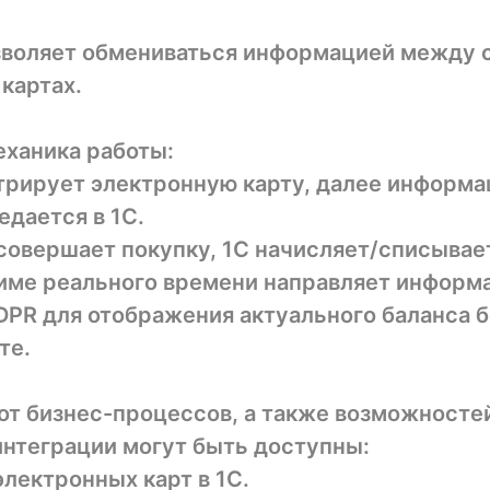
зволяет обмениваться информацией между 
 картах.
еханика работы:
трирует электронную карту, далее информа
едается в 1C.
 совершает покупку, 1C начисляет/списывае
жиме реального времени направляет информ
DPR для отображения актуального баланса 
те.
от бизнес-процессов, а также возможносте
интеграции могут быть доступны:
электронных карт в 1С.