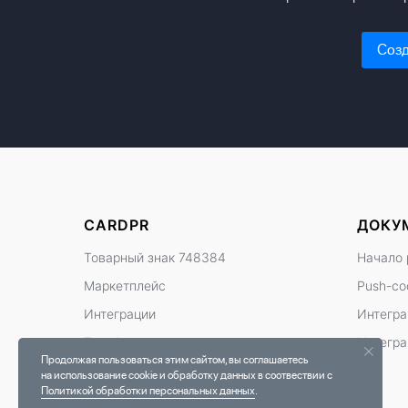
Созд
CARDPR
ДОКУ
Товарный знак 748384
Начало 
Маркетплейс
Push-с
Интеграции
Интегра
Тарифы и оплата
Интегра
Продолжая пользоваться этим сайтом, вы соглашаетесь
на использование cookie и обработку данных в соотвествии с
Политикой обработки персональных данных
.