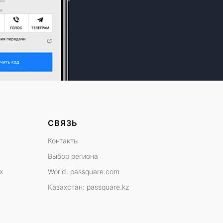
СВЯЗЬ
Контакты
Выбор региона
х
World: passquare.com
Казахстан: passquare.kz