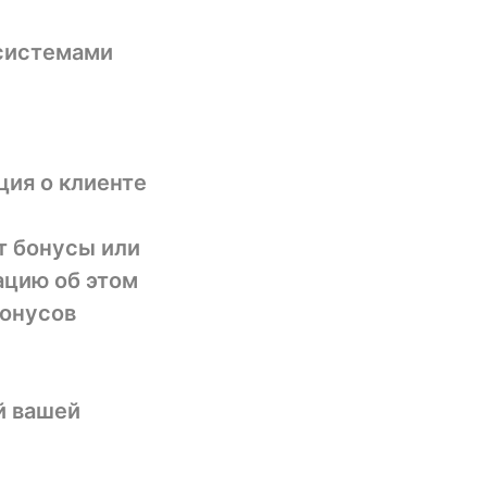
системами
ция о клиенте
т бонусы или
ацию об этом
бонусов
й вашей