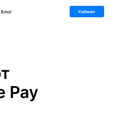
Блог
Кабинет
рт
e Pay