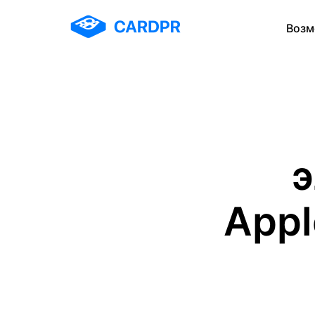
Возм
э
Appl