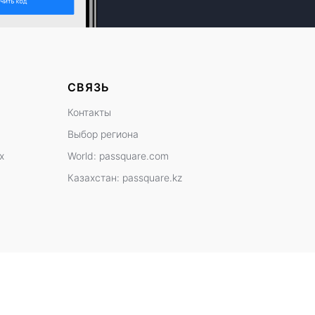
СВЯЗЬ
Контакты
Выбор региона
х
World: passquare.com
Казахстан: passquare.kz