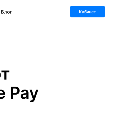
Блог
Кабинет
рт
e Pay