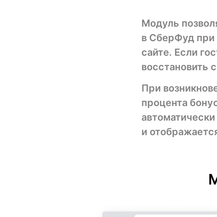
Модуль позволя
в СберФуд при
сайте. Если го
восстановить 
При возникнове
процента бонус
автоматически 
и отображается
М