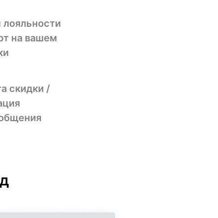
ы лояльности
рт на вашем
ки
а скидки /
ация
ообщения
уд