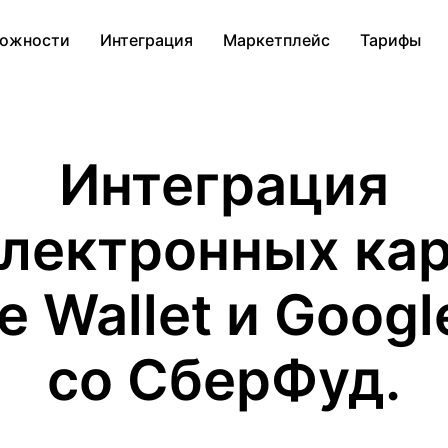
ожности
Интеграция
Маркетплейс
Тарифы
Интеграция
лектронных ка
e Wallet и Googl
со СберФуд.