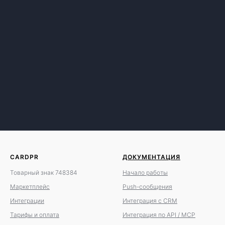
CARDPR
ДОКУМЕНТАЦИЯ
Товарный знак 748384
Начало работы
Маркетплейс
Push-сообщения
Интеграции
Интеграция с CRM
Тарифы и оплата
Интеграция по API / MCP